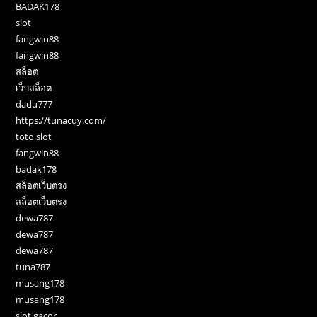
BADAK178
slot
fangwin88
fangwin88
สล็อต
เว็บสล็อต
dadu777
https://tunacuy.com/
toto slot
fangwin88
badak178
สล็อตเว็บตรง
สล็อตเว็บตรง
dewa787
dewa787
dewa787
tuna787
musang178
musang178
slot gacor