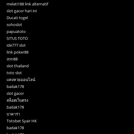
melati188 link alternatif
slot gacor hari ini
Ducati togel
sohoslot
papuatoto
SITUS TOTO
ide777 slot
link poker88
stm88
slot thailand
toto slot
แทงหวยออนไลน์
badak178
slot gacor
สล็อตเว็บตรง
badak178
บาคาร่า
Totobet Syair HK
badak178