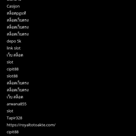
Casijon
สล็อตpgแท้
สล็อตเว็บตรง
สล็อตเว็บตรง
สล็อตเว็บตรง
depo 5k
link slot
เว็บ สล็อต
slot
cipit88
slot88
สล็อตเว็บตรง
สล็อตเว็บตรง
เว็บ สล็อต
arwana855
slot
Tapir328
https://royaltotoakte.com/
cipit88