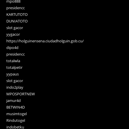
mpo888
presidencc
KARTUTOTO
DUNIATOTO
slot gacor
yygacor
https://holguinensena.ciudadholguin.gob.cu/
dipo4d
presidencc
totalwla
totalpetir
yypaus
slot gacor
indo2play
MPOSPORTNEW
jamur4d
BETWIN4D
musimtogel
Rindutogel
indobetku