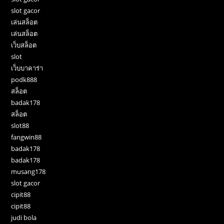
slot gacor
เล่นสล็อต
เล่นสล็อต
เว็บสล็อต
slot
เว็บบาคาร่า
podk888
สล็อต
badak178
สล็อต
slot88
fangwin88
badak178
badak178
musang178
slot gacor
cipit88
cipit88
judi bola