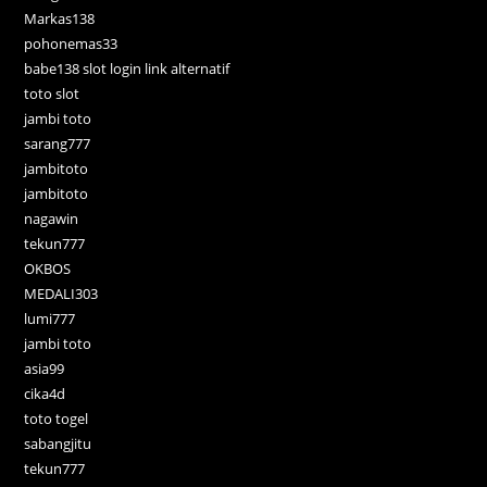
Markas138
pohonemas33
babe138 slot login link alternatif
toto slot
jambi toto
sarang777
jambitoto
jambitoto
nagawin
tekun777
OKBOS
MEDALI303
lumi777
jambi toto
asia99
cika4d
toto togel
sabangjitu
tekun777