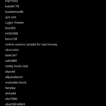
top1toto
badak178
kudaemas88
qris slot
Login 7meter
bos303
HOKI368
boru139
online casinos canada for real money
situs toto
laser247
sakti889
reddy book club
dipo4d
allpanelexch
mahadev book
fairplay
ahha4d
slot7000
xbet369 สมัคร