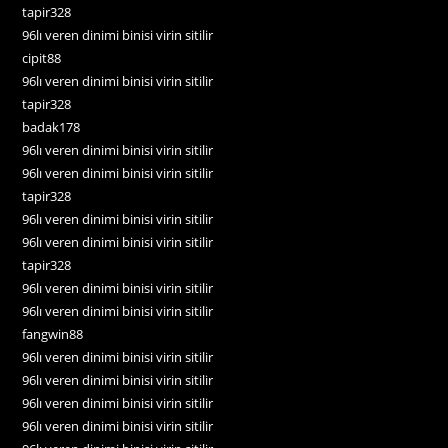
tapir328
96lı veren dinimi binisi virin sitilir
cipit88
96lı veren dinimi binisi virin sitilir
tapir328
badak178
96lı veren dinimi binisi virin sitilir
96lı veren dinimi binisi virin sitilir
tapir328
96lı veren dinimi binisi virin sitilir
96lı veren dinimi binisi virin sitilir
tapir328
96lı veren dinimi binisi virin sitilir
96lı veren dinimi binisi virin sitilir
fangwin88
96lı veren dinimi binisi virin sitilir
96lı veren dinimi binisi virin sitilir
96lı veren dinimi binisi virin sitilir
96lı veren dinimi binisi virin sitilir