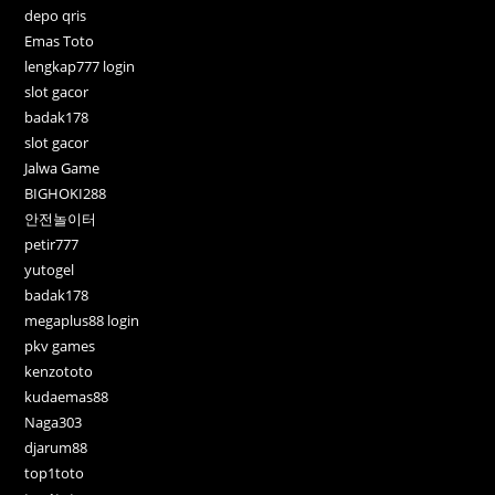
depo qris
Emas Toto
lengkap777 login
slot gacor
badak178
slot gacor
Jalwa Game
BIGHOKI288
안전놀이터
petir777
yutogel
badak178
megaplus88 login
pkv games
kenzototo
kudaemas88
Naga303
djarum88
top1toto