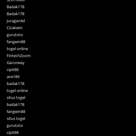
Badak178
Badak178
juragan4d
Cicakwin
gurutoto
fangwin88
togel online
FintechZoom
Gacorway
cipit88
ave189
badak178
togel online
situs togel
badak178
fangwin88
situs togel
gurutoto
cipit88