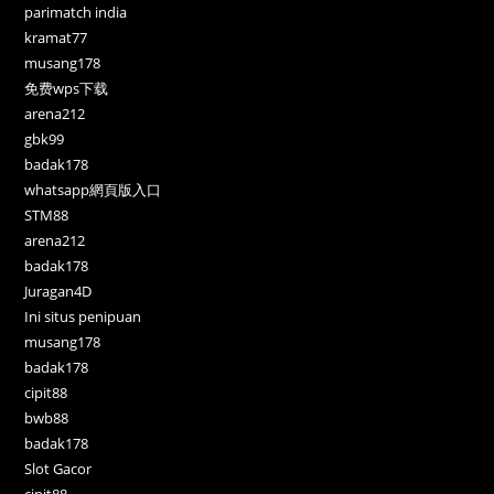
parimatch india
kramat77
musang178
免费wps下载
arena212
gbk99
badak178
whatsapp網頁版入口
STM88
arena212
badak178
Juragan4D
Ini situs penipuan
musang178
badak178
cipit88
bwb88
badak178
Slot Gacor
cipit88